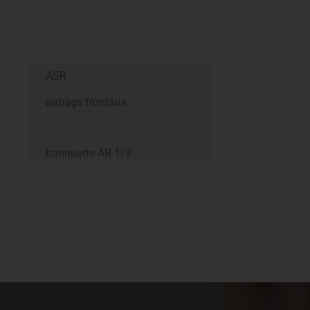
ASR
airbags frontaux
banquette AR 1/3
indicateur de perte de
pression des pneus
n
verrouillage centralisé +
télécommande
rétroviseurs à réglages
électriques et dégivrants
Audio RCE DAB