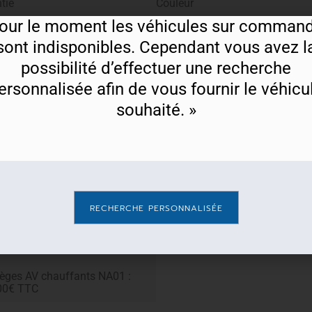
tie
Couleur
tructeur
Blanc Banquise
our le moment les véhicules sur comman
sont indisponibles
.
Cependant vous avez l
possibilité d’effectuer une recherche
ersonnalisée afin de vous fournir le véhicu
souhaité. »
 C3
Feel
BlueHDi 100 S&S
inture Rouge Elixir : 500€
Toit biton Noir Onyx + coqu
TC
de rétroviseurs noires : 300€
TTC
RECHERCHE PERSONNALISÉE
it biton Bleu Emerald +
Intérieur Emerald : 350€ TT
ques de rétroviseurs bleues
 300€ TTC
èges AV chauffants NA01 :
00€ TTC