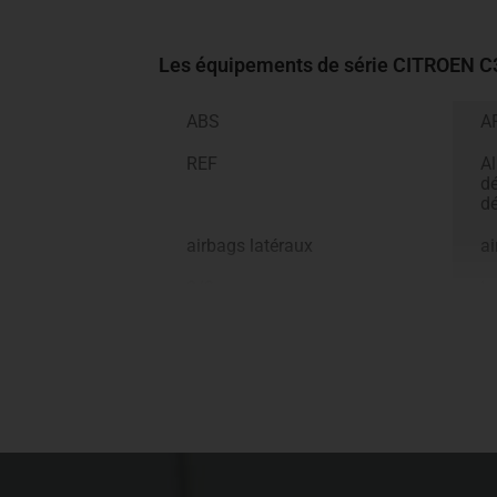
Les équipements de série CITROEN 
ABS
A
REF
Al
dé
dé
airbags latéraux
ai
2/3
Is
alerte de franchissement de
vo
lignes
en
GSI
ré
climatisation manuelle
po