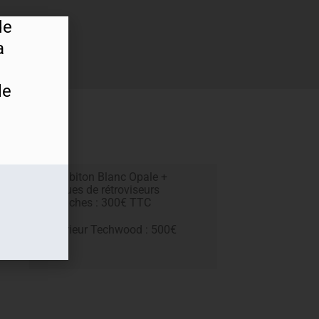
de
a
le
es
Toit biton Blanc Opale +
coques de rétroviseurs
blanches : 300€ TTC
C
Intérieur Techwood : 500€
TTC