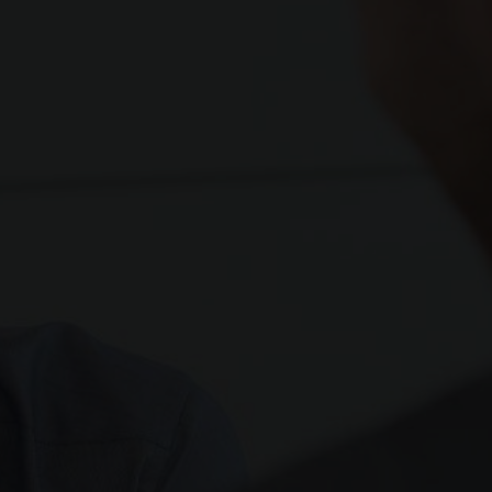
4 HP
Feux AR 3D
Rangements AV/AR
Protection latérales