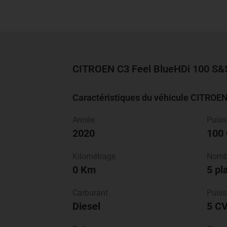
CITROEN C3
Feel
BlueHDi 100 S&S
Caractéristiques du véhicule CITROE
Année
Puis
2020
100
Kilométrage
Nombr
0 Km
5 pl
Carburant
Puiss
Diesel
5 C