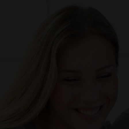
Ecran tactile 5’’
C
Prise 12v
F
Eclairage d’ambiance
c
Coffee Break Alert
In
li