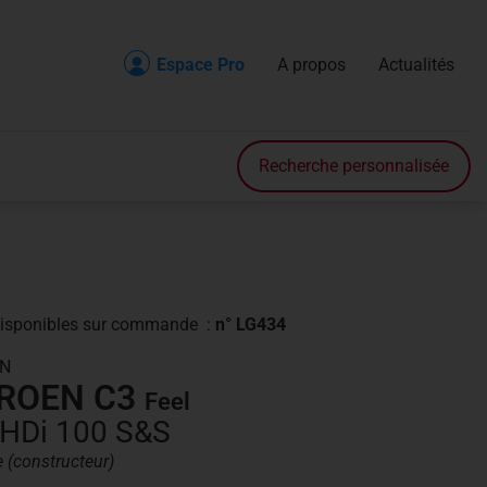
Espace Pro
A propos
Actualités
Recherche
Accueil
Recherche personnalisée
Véhicule en stock
Véhicule sur commande
Nos prestations
isponibles
sur commande
:
n° LG434
Nos services
EN
TROEN C3
Feel
Contact
eHDi 100 S&S
A propos
e (constructeur)