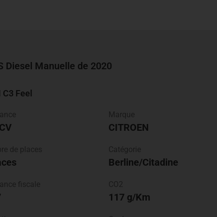
 Diesel Manuelle de 2020
N C3
Feel
sance
Marque
 CV
CITROEN
e de places
Catégorie
aces
Berline/Citadine
ance fiscale
CO2
V
117 g/Km