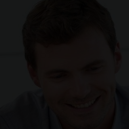
ommandes au volant
Bluetooth
eux Eco LED
Feux de jour LED
ouvre
bagages
formation conducteur
Sellerie tissu Mica Grey
mitation de vitesse