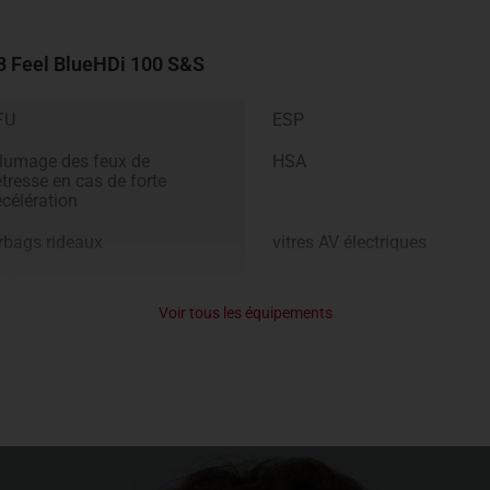
C3
Feel
BlueHDi 100 S&S
FU
ESP
lumage des feux de
HSA
tresse en cas de forte
célération
rbags rideaux
vitres AV électriques
ofix
jantes acier 15’’ Arrow
Voir tous les équipements
lant réglable en hauteur et
siège conducteur réglable e
 profondeur
hauteur
gulateur / limiteur de vitesse
ordinateur de bord
ignées de portes ton caisse
coques de rétroviseurs Perla
Nera noire