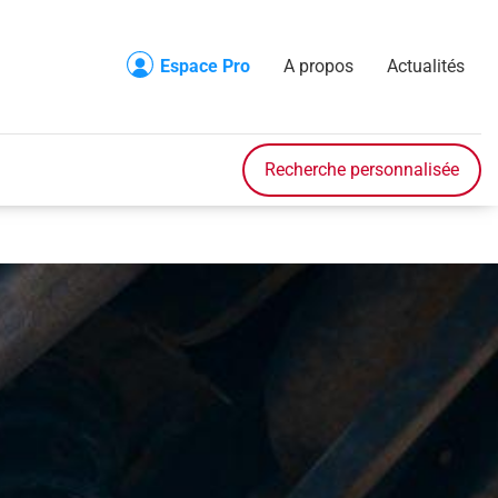
Espace Pro
A propos
Actualités
Recherche
Accueil
Recherche personnalisée
Véhicule en stock
Véhicule sur commande
Nos prestations
Nos services
Contact
A propos