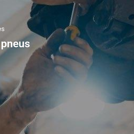
es
 pneus