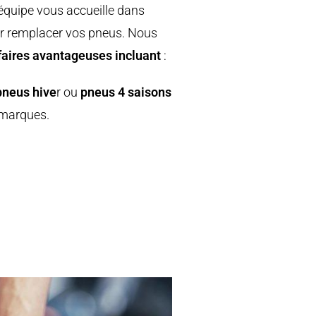
équipe vous accueille dans
our remplacer vos pneus. Nous
faires avantageuses incluant
:
pneus hive
r ou
pneus 4 saisons
 marques.