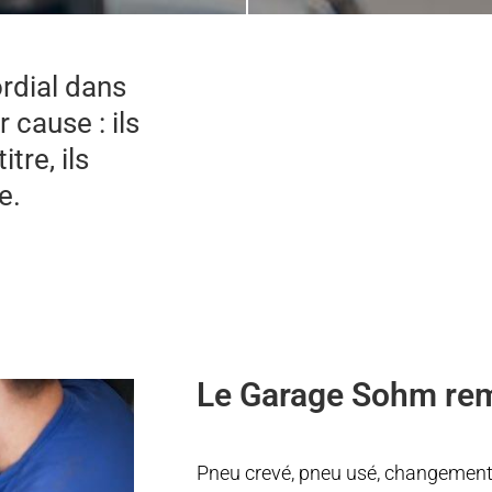
rdial dans
 cause : ils
tre, ils
e.
Le Garage Sohm re
Pneu crevé, pneu usé, changement d