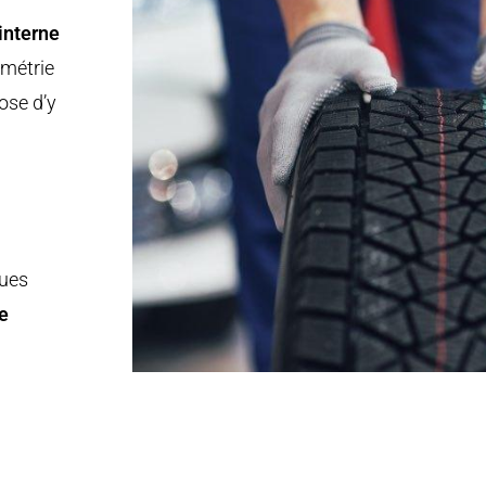
interne
ométrie
ose d’y
ques
e