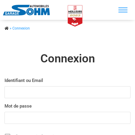
Recherche
»
Connexion
Accueil
Véhicule en stock
Connexion
Véhicule sur commande
Nos prestations
Identifiant ou Email
Nos services
Contact
Mot de passe
A propos
Actualités