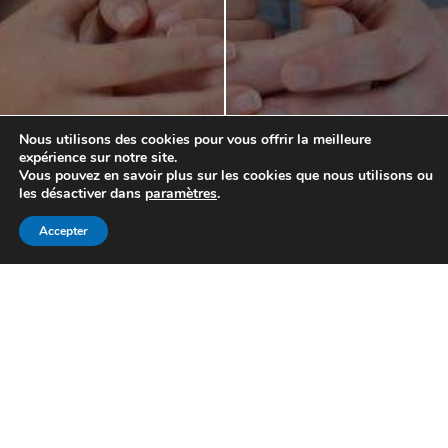
Nous utilisons des cookies pour vous offrir la meilleure
expérience sur notre site.
Garage Sohm
Vous pouvez en savoir plus sur les cookies que nous utilisons ou
les désactiver dans
paramètres
.
Recherche personnalisée
Créé en 1967, le garage multi-marques Sohm vous
Accepter
propose son expérience automobile depuis 3 générations.
Mon compte
Connexion My Garage Sohm
Connexion Revendeur
Nous suivre