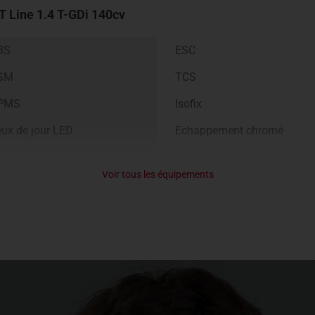
T Line
1.4 T-GDi 140cv
BS
ESC
SM
TCS
PMS
Isofix
ux de jour LED
Echappement chromé
rrouillage centralisé +
Radio MP3
Voir tous les équipements
élécommande
UX
Commandes audio au volan
ise 12v
Volant réglable en hauteur e
en profondeur
coudoir central AV
Rails de toit sur SW
CA
LKA