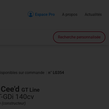
Espace Pro
A propos
Actualités
Recherche
Accueil
Recherche personnalisée
Véhicule en stock
Véhicule sur commande
Nos prestations
isponibles
sur commande
:
n° LG354
Nos services
 Cee'd
GT Line
Contact
T-GDi 140cv
A propos
e (constructeur)