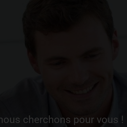
rnitures de portes chromés
Rétroviseurs rabattables
électriquement
imatisation automatique bi-
Détecteur de pluie
one
adar AR
Jantes Alliage 17’’
bleau de bord Supervision
Sièges AV/AR chauffants
to Hold - Siège passager
Pédalier alu
glable - Full LED
 nous cherchons pour vous !