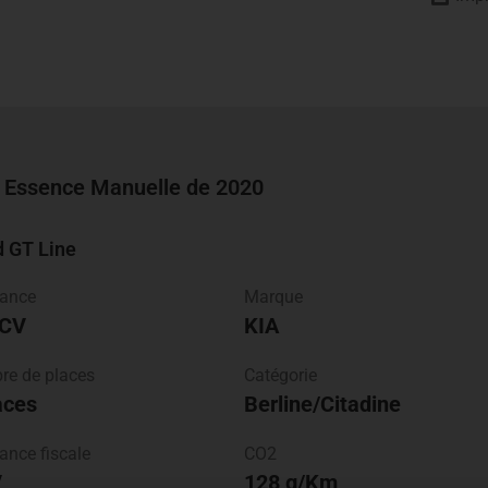
 Essence Manuelle de 2020
d
GT Line
sance
Marque
 CV
KIA
e de places
Catégorie
aces
Berline/Citadine
ance fiscale
CO2
V
128 g/Km