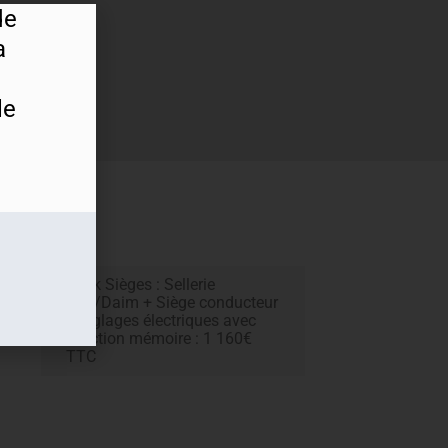
de
a
le
Pack Sièges : Sellerie
Cuir/Daim + Siège conducteur
à réglages électriques avec
fonction mémoire : 1 160€
TTC