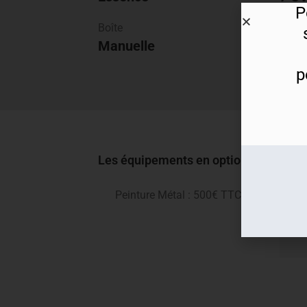
P
Boîte
Garan
Manuelle
cons
p
Les équipements en option KIA Cee'd
Peinture Métal : 500€ TTC
Pe
T