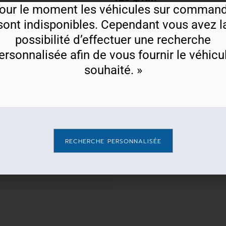
our le moment les véhicules sur comman
tie
Couleur
sont indisponibles
.
Cependant vous avez l
tructeur
Blanc Platine
possibilité d’effectuer une recherche
ersonnalisée afin de vous fournir le véhicu
souhaité. »
GT Line
1.4 T-GDi 140cv
RECHERCHE PERSONNALISÉE
inture Rouge Track : 200€
Version SW : 1190€ TTC
TC