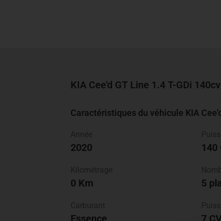
KIA Cee'd
GT Line
1.4 T-GDi 140cv
Caractéristiques du véhicule KIA Cee'
Année
Puis
2020
140
Kilométrage
Nombr
0 Km
5 pl
Carburant
Puiss
Essence
7 C