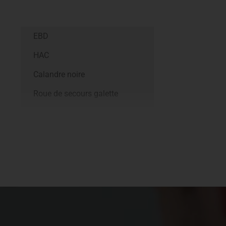
EBD
HAC
Calandre noire
Roue de secours galette
Ecran 5’’
t
Ordinateur de bord - Bluetooth
t
Siège conducteur réglable en
hauteur
High Beam Assist
DAW