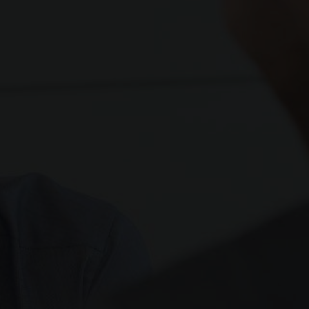
Feux AR LED
Rétroviseur électrochrome
Smart Key
Volant chauffant cuir avec
méplat
Audio JBL Premium 8 HP
320kw