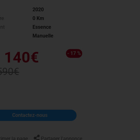
Actualités
2020
re
0 Km
nt
Essence
Manuelle
 140€
- 17 %
590€
Contactez-nous
imer la page
Partager l'annonce