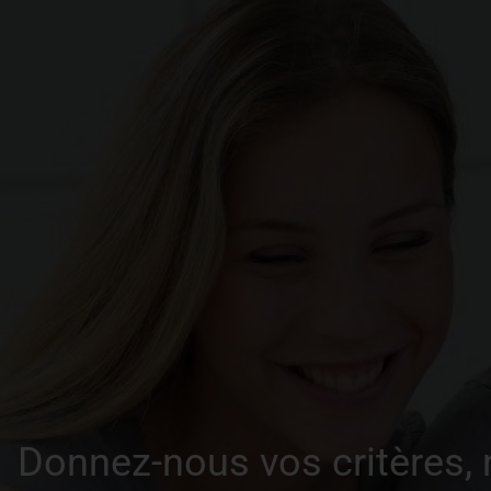
Antibrouillards avec fonction
Ga
virage - Volant et pommeau
cuir
Vitres AR surteintées
Cl
z
Accoudoir central AR
R
GPS + écran 8’’ + Kia Services
Ta
Connectés + Caméra de recul
+ Téléphone Qi
Sellerie Cuir/Tissu
Au
ré
Donnez-nous vos critères,