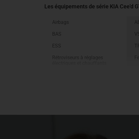
Les équipements de série KIA Cee'd
G
Airbags
A
BAS
V
ESS
T
Rétroviseurs à réglages
Fe
électriques et chauffants
Vitres AV/AR électriques
Ve
t
USB
A
Régulateur / Limiteur de
Pr
vitesse
Banquette AR 60/40
Ac
Indication de perte de
F
pression des pneus