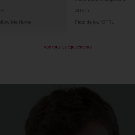
SB
AUX-In
ollow Me Home
Feux de jour DTRL
llerie tissu
Siège conducteur réglable e
hauteur
Voir tous les équipements
ège AR pliables sur Double
3 appuies-têtes AR sur Doub
abine
Cabine
gulateur / Limiteur de
Porte-gobelets
tesse
ises 12v
Airbags
SP
VDC
LSD
TSA
otection moteur
Crochets d’arrimage