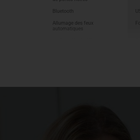
Bluetooth
U
Allumage des feux
F
automatiques
Antibrouillards AR
Se
Accoudoir AV avec rangement
Si
C
Vitres AV électriques
Ré
vi
Commandes au volant
Pr
EBD
E
HSA
E
Blocage de différentiel AR
Pr