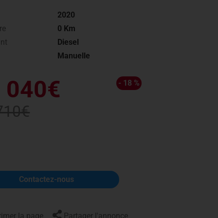
Actualités
2020
re
0 Km
nt
Diesel
Manuelle
 040€
- 18 %
710€
Contactez-nous
imer la page
Partager l'annonce