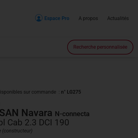
Espace Pro
A propos
Actualités
Recherche
Accueil
Recherche personnalisée
Véhicule en stock
Véhicule sur commande
Nos prestations
isponibles
sur commande
:
n° LG275
Nos services
N
SAN Navara
N-connecta
Contact
l Cab 2.3 DCI 190
A propos
e (constructeur)