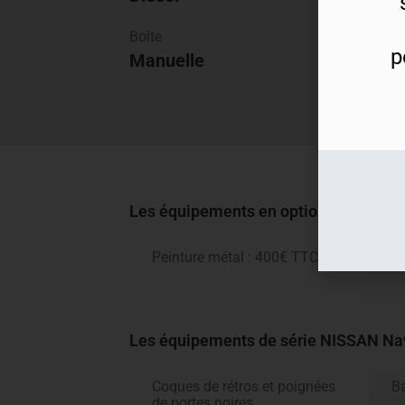
Boîte
Garan
p
Manuelle
cons
Les équipements en option NISSAN 
Peinture métal : 400€ TTC
Les équipements de série NISSAN N
Coques de rétros et poignées
B
de portes noires