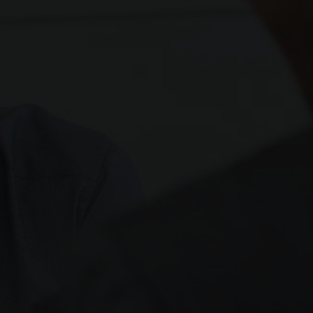
Poignées de portes chromées
Drive Assist HD
s
Start & Stop
Rétroviseurs avec LED
Caméra
Rétroviseur intérieur
électrochrome
AFU sur Double Cabine