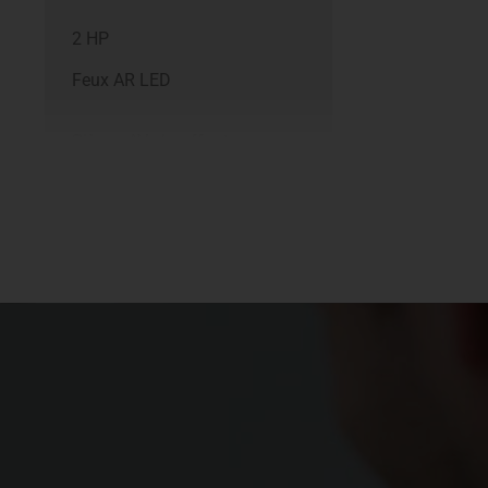
2 HP
Feux AR LED
n
Sièges AV chauffants
le
Isofix sur Double Cabine
Spots de lecture
ABS
HDC
TCS
Attelage électriques 13
broches