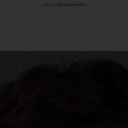
Voir tous les équipements
Isofix
vitres AV électriques
direction assistée
verrouillage centralisé + télécommande
rétroviseurs électriques dégivrants ton caisse
radio + 4 HP + USB/AUX
banquette AR 1/3-2/3
régulateur / limiteur de vitesse - siège conducteur réglable
en hauteur
feux de jour LED
spots de lecture LED
surveillance de pression des pneus
sellerie tissu