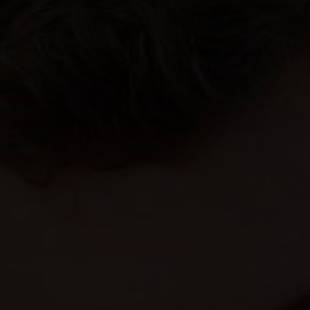
volant multifonctions réglable en hauteur et profondeur
prise 12v
feux AR LED 3D
climatisation automatique
détecteur de pluie et de luminosité
aide au parking AR
volant cuir
vitres AR électriques
antibrouillards AV cerclés chrome
réglage lombaire siège conducteur
reconnaissance des panneaux
avertisseur de changement de file