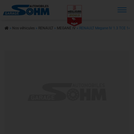
Recherche
»
Nos véhicules
»
RENAULT
»
MEGANE IV
»
RENAULT Megane IV 1.3 TCE 140
Accueil
Véhicule en stock
Véhicule sur commande
Nos prestations
Nos services
Contact
A propos
Actualités