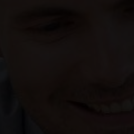
prise 12v AR
rétroviseurs noir brillant
Bluetooth
Easy Access Système II
Rétroviseurs rabattables électriquement
frein de parking électronique
système Multisense avec éclairage d’ambiance (sauf TCe
100)
siège passager réglable en hauteur
accoudoir AR
grille de calandre noir brillant
sortie d’échappement chromée
vitres AR surteintées - sièges tissu/cuir