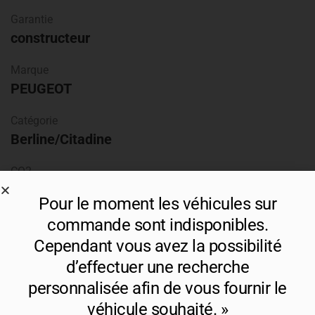
Garantie
constructeur
Marque
PEUGEOT
Catégorie
Berline/Citadine
CO2
99 g/Km
Pour le moment les véhicules sur
Couleur
commande sont indisponibles
.
Gris Hurricane
Cependant vous avez la possibilité
d’effectuer une recherche
Nombre de portes
personnalisée afin de vous fournir le
5 portes
véhicule souhaité. »