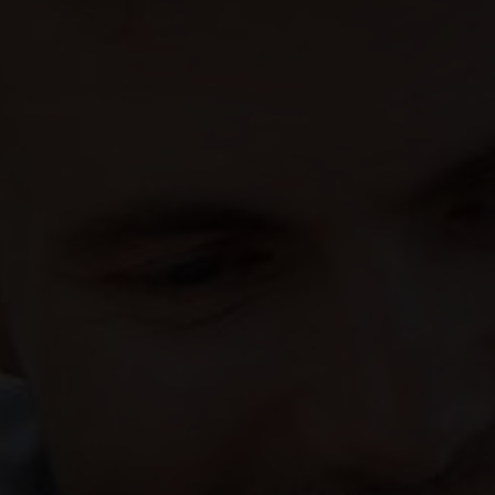
rétroviseurs électriques dégivrants, rabattables
électriquement ton caisse
AFIL
reconnaissance des panneaux routiers