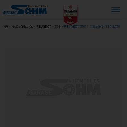
Recherche
»
Nos véhicules
»
PEUGEOT
»
508
»
PEUGEOT 508 1.5 BlueHDI 130 EAT8
Accueil
Véhicule en stock
Véhicule sur commande
Nos prestations
Nos services
Contact
A propos
Actualités