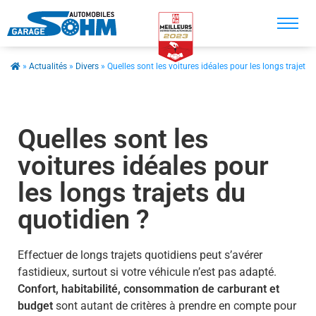
Recherche
»
Actualités
»
Divers
»
Quelles sont les voitures idéales pour les longs trajets 
Accueil
Véhicule en stock
Quelles sont les
Véhicule sur commande
voitures idéales pour
Nos prestations
les longs trajets du
quotidien ?
Nos services
Contact
Effectuer de longs trajets quotidiens peut s’avérer
fastidieux, surtout si votre véhicule n’est pas adapté.
A propos
Confort, habitabilité, consommation de carburant et
budget
sont autant de critères à prendre en compte pour
Actualités