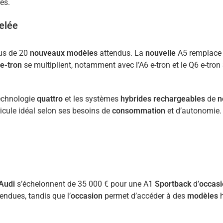
res.
elée
us de 20
nouveaux modèles
attendus. La
nouvelle
A5 remplace d
e-tron
se multiplient, notamment avec l’A6 e-tron et le Q6 e-tron
echnologie
quattro
et les systèmes
hybrides rechargeables
de
n
icule idéal selon ses besoins de
consommation
et d’autonomie.
Audi
s’échelonnent de 35 000 € pour une A1
Sportback
d’
occasi
endues, tandis que l’
occasion
permet d’accéder à des
modèles
h