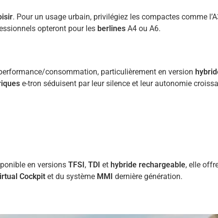
isir
. Pour un usage urbain, privilégiez les compactes comme l’
essionnels opteront pour les
berlines
A4 ou A6.
performance/consommation, particulièrement en version
hybrid
riques
e-tron séduisent par leur silence et leur autonomie croissa
sponible en versions
TFSI
,
TDI
et
hybride rechargeable
, elle off
irtual Cockpit
et du système
MMI
dernière génération.