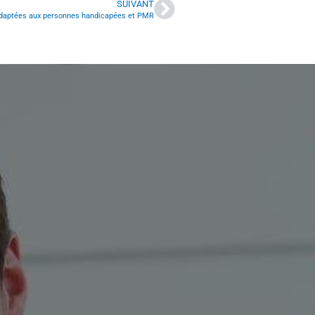
SUIVANT
 adaptées aux personnes handicapées et PMR