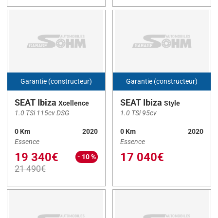
KUGA
(1)
LEON ST
(1)
MACAN
(1)
MASTER IV FG
(1)
MEGANE IV
(16)
Garantie (constructeur)
Garantie (constructeur)
MG3
(1)
SEAT Ibiza
SEAT Ibiza
Xcellence
Style
MOKKA
(2)
1.0 TSi 115cv DSG
1.0 TSi 95cv
Navara
(12)
0 Km
2020
0 Km
2020
Niro
(4)
Essence
Essence
19 340€
17 040€
PARTNER
(1)
- 10 %
21 490€
Rifter
(1)
SANDERO
(1)
SERIE 1
(2)