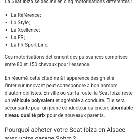
La Seat Ibiza se décline en cinq motorisations différentes :
Carburant
La Référence ;
Diesel
(3)
La Style ;
La Xcellence ;
Essence
(7)
La FR ;
La FR Sport Line.
Type de boîte
Ces motorisations détiennent des puissances comprises
entre 80 et 150 chevaux pour l’essence.
Automatique
(2)
En résumé, cette citadine à l’apparence design et à
Manuelle
(8)
l’intérieur innovant peut correspondre à bon nombre
d’automobilistes. En ville ou sur la route, la Seat Ibiza reste
Réinitialiser
un
véhicule polyvalent
et agréable à conduire. Elle sera
sécurisante pour un jeune conducteur ou encore
abordable
niveau qualité prix
pour de nouveaux parents.
Pourquoi acheter votre Seat Ibiza en Alsace
avec votre garage Sohm ?