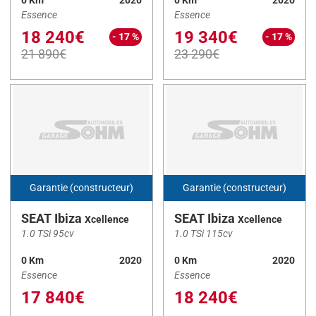
Essence
Essence
AYGO X
(2)
18 240€
19 340€
- 17 %
- 17 %
BOXER FG
(1)
21 890€
23 290€
C4
(1)
C5 Aircross
(13)
Cee'd
(18)
CLIO V
(8)
CLIO VI
(3)
CORSA
(1)
Garantie (constructeur)
Garantie (constructeur)
DOLPHIN SURF
(1)
SEAT Ibiza
SEAT Ibiza
Xcellence
Xcellence
DS3 Crossback
(20)
1.0 TSi 95cv
1.0 TSi 115cv
ESPACE VI
(1)
0 Km
2020
0 Km
2020
Essence
Essence
Ibiza
(10)
17 840€
18 240€
KADJAR
(1)