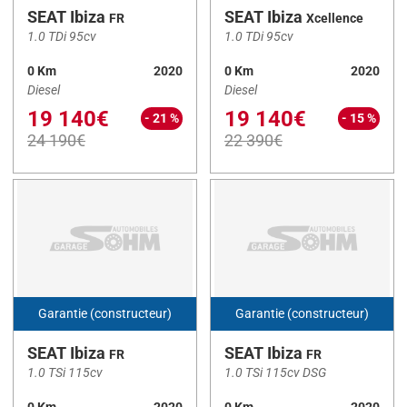
SEAT Ibiza
SEAT Ibiza
FR
Xcellence
Particulier
(10)
1.0 TDi 95cv
1.0 TDi 95cv
Utilitaire
(0)
0 Km
2020
0 Km
2020
Diesel
Diesel
VASP
(0)
19 140€
19 140€
- 21 %
- 15 %
24 190€
22 390€
Nos marques
SEAT
(10)
Nos modèles
3008
(1)
Garantie (constructeur)
Garantie (constructeur)
308
(1)
SEAT Ibiza
SEAT Ibiza
FR
FR
508
(8)
1.0 TSi 115cv
1.0 TSi 115cv DSG
A1 Sportback
(13)
0 Km
2020
0 Km
2020