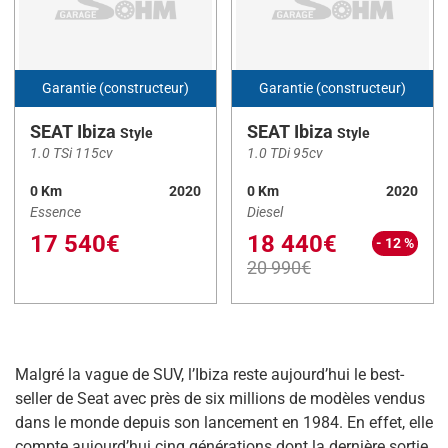
SERIE 2 COUPE
(1)
SERIE 2 GRAN COUPE
(1)
SERIE 5 TOURING
(1)
Garantie (constructeur)
Garantie (constructeur)
SYMBIOZ
(3)
SEAT Ibiza
SEAT Ibiza
Style
Style
T-ROC
(11)
1.0 TSi 115cv
1.0 TDi 95cv
T-ROC CABRIOLET
(1)
0 Km
2020
0 Km
2020
Essence
Diesel
Tiguan
(1)
17 540€
18 440€
- 12 %
TUCSON
(2)
20 990€
Twingo III
(3)
X-Trail
(14)
X1
(1)
Malgré la vague de SUV, l’Ibiza reste aujourd’hui le best-
X2
(1)
seller de Seat avec près de six millions de modèles vendus
dans le monde depuis son lancement en 1984. En effet, elle
Kilométrage
compte aujourd’hui cinq générations dont la dernière sortie