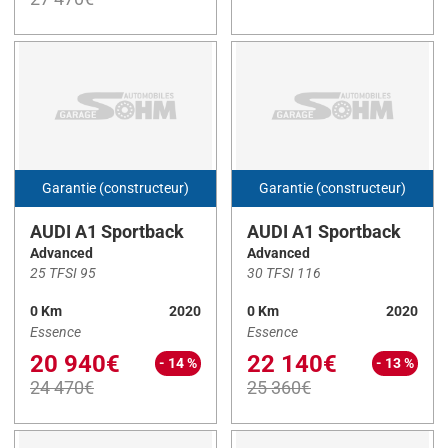
SERIE 1
(2)
SERIE 2 COUPE
(1)
SERIE 2 GRAN COUPE
(1)
SERIE 5 TOURING
(1)
SYMBIOZ
(3)
T-ROC
(11)
Garantie (constructeur)
Garantie (constructeur)
T-ROC CABRIOLET
(1)
AUDI A1 Sportback
AUDI A1 Sportback
Tiguan
(1)
Advanced
Advanced
25 TFSI 95
30 TFSI 116
TRANSIT COURIER
(1)
0 Km
2020
0 Km
2020
TUCSON
(2)
Essence
Essence
Twingo III
(3)
20 940€
22 140€
- 14 %
- 13 %
X-Trail
(14)
24 470€
25 360€
X1
(1)