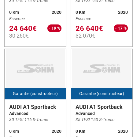
30 TFSI 116 S-Tronic
35 TFSI 150 S-Tronic
AYGO X
(2)
0 Km
2020
0 Km
2020
BOXER FG
(1)
Essence
Essence
24 640€
26 640€
C4
(1)
- 19 %
- 17 %
30 260€
32 070€
C5 Aircross
(13)
Cee'd
(18)
CLIO V
(8)
CLIO VI
(3)
CORSA
(1)
DOLPHIN SURF
(1)
Garantie (constructeur)
Garantie (constructeur)
DS3 Crossback
(20)
AUDI A1 Sportback
AUDI A1 Sportback
ESPACE VI
(1)
Advanced
Advanced
30 TFSI 116 S-Tronic
35 TFSI 150 S-Tronic
Ibiza
(10)
0 Km
2020
0 Km
2020
KADJAR
(1)