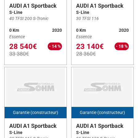
AUDI A1 Sportback
AUDI A1 Sportback
Particulier
(13)
S-Line
S-Line
40 TFSI 200 S-Tronic
30 TFSI 116
Utilitaire
(0)
0 Km
2020
0 Km
2020
VASP
(0)
Essence
Essence
28 540€
23 140€
- 14 %
- 18 %
Nos marques
33 380€
28 360€
AUDI
(13)
Nos modèles
3008
(1)
Garantie (constructeur)
Garantie (constructeur)
308
(1)
508
(8)
AUDI A1 Sportback
AUDI A1 Sportback
S-Line
S-Line
A1 Sportback
(13)