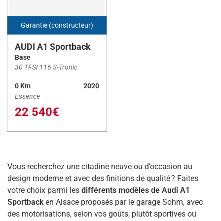
Garantie (constructeur)
Carburant
AUDI A1 Sportback
Base
30 TFSI 116 S-Tronic
Essence
(13)
0 Km
2020
Essence
Type de boîte
22 540€
Automatique
(7)
Manuelle
(6)
Vous recherchez une citadine neuve ou d’occasion au
Réinitialiser
design moderne et avec des finitions de qualité ? Faites
votre choix parmi les
différents modèles de Audi A1
Sportback
en Alsace proposés par le garage Sohm, avec
des motorisations, selon vos goûts, plutôt sportives ou