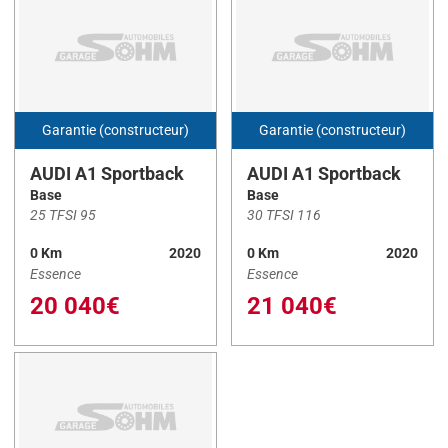
X2
(1)
Kilométrage
Km
-
Km
Garantie (constructeur)
Garantie (constructeur)
AUDI A1 Sportback
AUDI A1 Sportback
Base
Base
25 TFSI 95
30 TFSI 116
Prix
0 Km
2020
0 Km
2020
Essence
Essence
€
-
€
20 040€
21 040€
Année
-