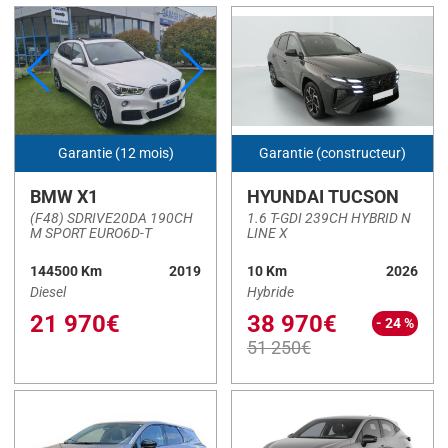
A1 Sportback
(13)
AYGO X
(2)
C4
(1)
C5 Aircross
(13)
Cee'd
(18)
Garantie (12 mois)
Garantie (constructeur)
CLIO V
(8)
BMW X1
HYUNDAI TUCSON
CLIO VI
(3)
(F48) SDRIVE20DA 190CH
1.6 T-GDI 239CH HYBRID N
M SPORT EURO6D-T
LINE X
CORSA
(1)
144500 Km
2019
10 Km
2026
DOLPHIN SURF
(1)
Diesel
Hybride
DS3 Crossback
(20)
21 970€
38 970€
- 24 %
51 250€
ESPACE VI
(1)
Ibiza
(10)
KADJAR
(1)