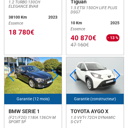
Tiguan
1.2 TURBO 130CH
Kilométrage
ELEGANCE BVA8
1.5 ETSI 150CH LIFE PLUS
DSG7
38100 Km
2023
Km
-
Km
10 Km
2025
Essence
Essence
18 780€
40 870€
- 13 %
47 160€
Prix
€
-
€
Année
Garantie (12 mois)
Garantie (constructeur)
-
BMW SERIE 1
TOYOTA AYGO X
(F21/F20) 118IA 136CH M
1.0 VVT-I 72CH DYNAMIC
SPORT 5P
S-CVT