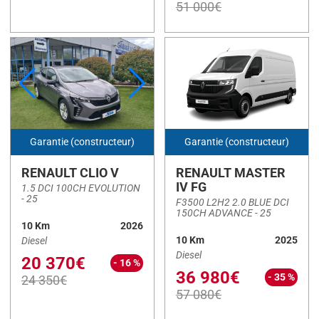
51 000€
Réinitialiser
Garantie (constructeur)
Garantie (constructeur)
RENAULT CLIO V
RENAULT MASTER
IV FG
1.5 DCI 100CH EVOLUTION
- 25
F3500 L2H2 2.0 BLUE DCI
150CH ADVANCE - 25
10 Km
2026
10 Km
2025
Diesel
Diesel
20 370€
- 16 %
36 980€
- 35 %
24 350€
57 080€