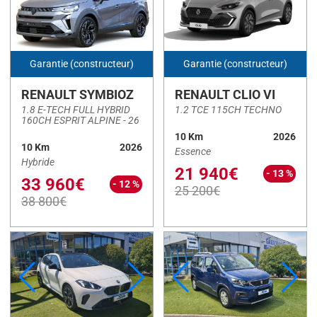
KUGA
(1)
LEON ST
(1)
MACAN
(1)
Garantie (constructeur)
Garantie (constructeur)
MASTER IV FG
(1)
RENAULT SYMBIOZ
RENAULT CLIO VI
MEGANE IV
(16)
1.8 E-TECH FULL HYBRID
1.2 TCE 115CH TECHNO
160CH ESPRIT ALPINE - 26
MG3
(1)
10 Km
2026
MINI
(1)
10 Km
2026
Essence
Hybride
21 940€
MOKKA
(2)
- 13 %
33 960€
- 12 %
25 200€
Navara
(12)
38 800€
Niro
(4)
PARTNER
(1)
Rifter
(1)
SANDERO
(1)
SERIE 1
(2)