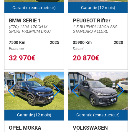
Garantie (constructeur)
Garantie (12 mois)
SERIE 2 COUPE
(1)
SERIE 2 GRAN COUPE
(1)
BMW SERIE 1
PEUGEOT Rifter
(F70) 120A 170CH M
1.5 BLUEHDI 130CH S&S
SERIE 5 TOURING
(1)
SPORT PREMIUM DKG7
STANDARD ALLURE
SYMBIOZ
(3)
7500 Km
2025
35900 Km
2020
Essence
Diesel
T-ROC
(11)
32 970€
20 870€
T-ROC CABRIOLET
(1)
Tiguan
(1)
TUCSON
(2)
Twingo III
(3)
X-Trail
(14)
X1
(1)
Garantie (12 mois)
Garantie (constructeur)
X2
(1)
OPEL MOKKA
VOLKSWAGEN