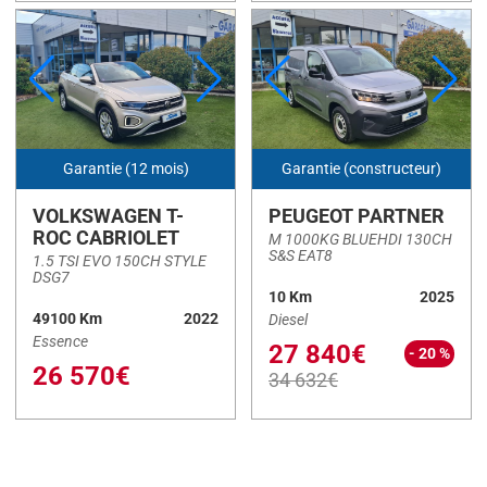
Garantie (12 mois)
Garantie (constructeur)
VOLKSWAGEN T-
PEUGEOT PARTNER
ROC CABRIOLET
M 1000KG BLUEHDI 130CH
S&S EAT8
1.5 TSI EVO 150CH STYLE
DSG7
10 Km
2025
49100 Km
2022
Diesel
Essence
27 840€
- 20 %
26 570€
34 632€