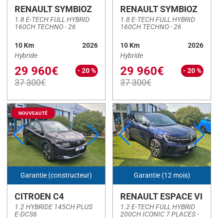
RENAULT SYMBIOZ
RENAULT SYMBIOZ
1.8 E-TECH FULL HYBRID
1.8 E-TECH FULL HYBRID
Statuts
160CH TECHNO - 26
160CH TECHNO - 26
10 Km
2026
10 Km
2026
En stock
(39)
Hybride
Hybride
Sur commande
(178)
29 960€
29 960€
- 20 %
- 20 %
37 300€
37 300€
En promotion
(0)
Genres
Particulier
(217)
Utilitaire
(2)
Garantie (constructeur)
Garantie (12 mois)
VASP
(0)
CITROEN C4
RENAULT ESPACE VI
1.2 HYBRIDE 145CH PLUS
1.2 E-TECH FULL HYBRID
Nos marques
E-DCS6
200CH ICONIC 7 PLACES -